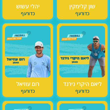
שון קלימקין
יהלי עשוש
כדורעף
כדורעף
ליאם היקרי נירגד
רום עוזיאל
כדורעף
כדורעף