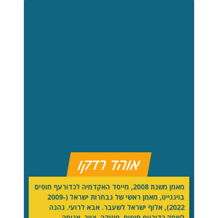
אוהד רדקו
מאמן משנת 2008, מייסד האקדמיה לכדורעף חופים
בוינגייט, מאמן ראשי של נבחרות ישראל (2009-
2022), אלוף ישראל לשעבר. אבא לרועי. נהנה
לשחק כדורעף חופים, מוזיקה, ציור, אנימה