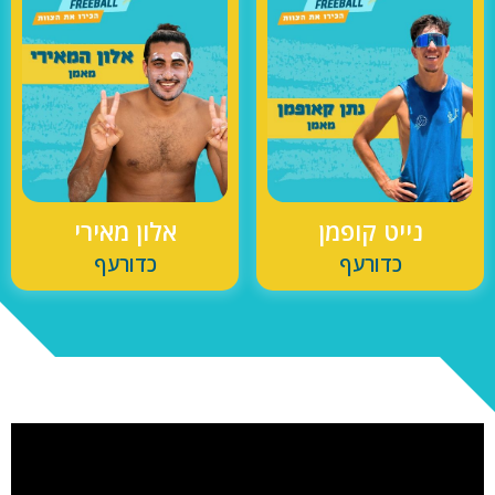
נייט קופמן
אלון מאירי
כדורעף
כדורעף