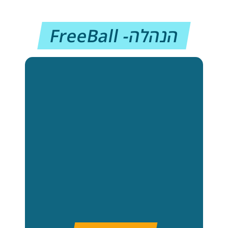
הנהלה- FreeBall