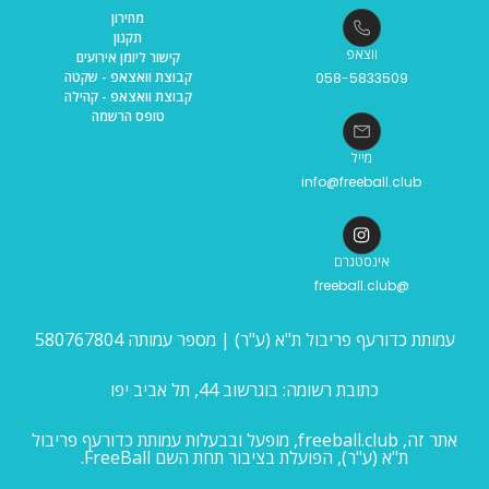
מחירון
תקנון
ווצאפ
קישור ליומן אירועים
קבוצת וואצאפ - שקטה
058-5833509
קבוצת וואצאפ - קהילה
טופס הרשמה
מייל
info@freeball.club
אינסטגרם
@freeball.club
עמותת כדורעף פריבול ת"א (ע"ר) | מספר עמותה 580767804
כתובת רשומה: בוגרשוב 44, תל אביב יפו
אתר זה, freeball.club, מופעל ובבעלות עמותת כדורעף פריבול
ת"א (ע"ר), הפועלת בציבור תחת השם FreeBall.