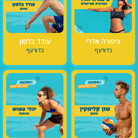
ציפורה אדרי
עודד בלסון
כדורעף
כדורעף