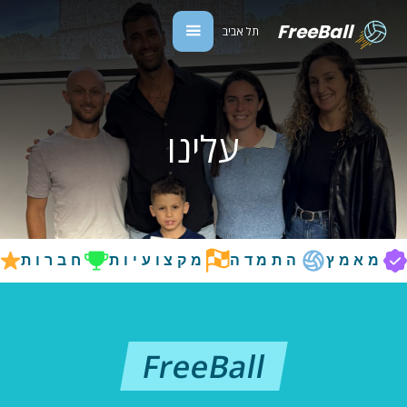
FreeBall
תל אביב
עלינו
מאמץ
התמדה
מקצועיות
חברות
ה
FreeBall