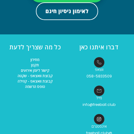
לאימון ניסיון חינם
דברו איתנו כאן
כל מה שצריך לדעת
מחירון
תקנון
ווצאפ
קישור ליומן אירועים
קבוצת וואצאפ - שקטה
058-5833509
קבוצת וואצאפ - קהילה
טופס הרשמה
מייל
info@freeball.club
אינסטגרם
@freeball.club