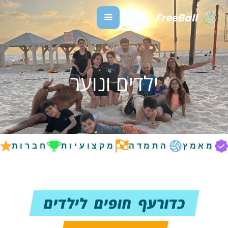
FreeBall
תל אביב
ילדים ונוער
מאמץ
התמדה
מקצועיות
חברות
ה
כדורעף חופים לילדים