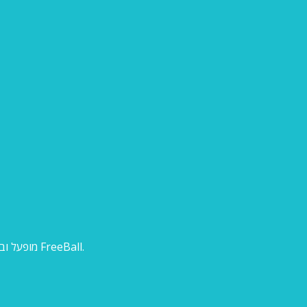
אתר זה, freeball.club, מופעל ובבעלות עמותת כדורעף פריבול ת"א (ע"ר), הפועלת בציבור תחת השם FreeBall.